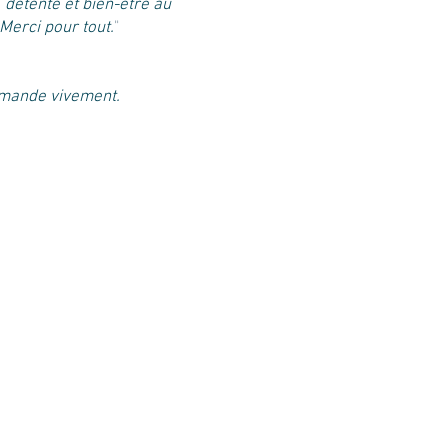
 détente et bien-être au
Merci pour tout.
"
ommande vivement.