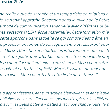
février 2026
ne réelle bulle de sérénité et un temps riche en relations h
de soutenir l’approche Snoezelen dans le milieu de le Peti
ce mode de communication sensorielle avec différents publi
ents secteurs (ALSH, école maternelle). Cette formation m’
cette approche dans laquelle ce qui compte c’est d’être en 
t de proposer un temps de partage paisible et rassurant po
». Merci à Christine et à toutes les intervenantes qui ont 
n mot, un geste, une attention durant cette semaine de stag
ci pour l’accueil qui nous a été réservé. Merci pour cett
ès vite et en toute simplicité. Merci d’avoir pu partager d
ur maison. Merci pour toute cette belle parenthèse!!"
e d’apprentissages, dans un groupe bienveillant, et dans leque
oubliables et sécure. Cela nous a permis d’explorer les différen
 d’avoir les petits potes à 4 pattes avec nous chaque jours, la 