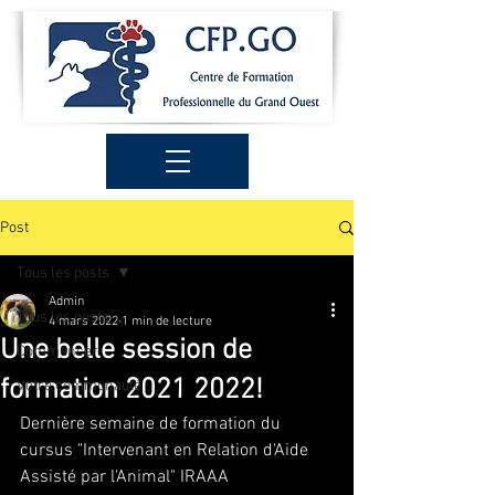
Post
Tous les posts
Admin
Tous les posts
4 mars 2022
1 min de lecture
Une belle session de
Commencer
formation 2021 2022!
Votre communauté
Dernière semaine de formation du 
cursus "Intervenant en Relation d'Aide 
Assisté par l'Animal" IRAAA