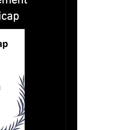
sement
icap