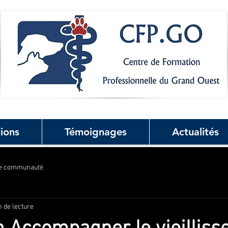
ions
Témoignages
Actualités
re communauté
n de lecture