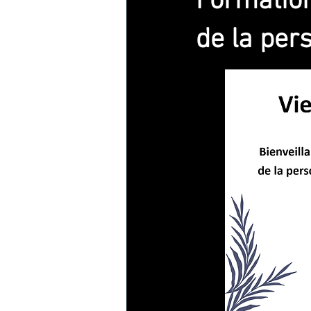
Formation
de la per