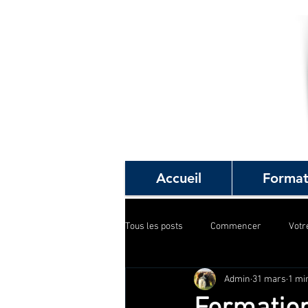
Accueil
Format
Tous les posts
Commencer
Vot
Admin
31 mars
1 mi