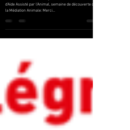
formations:
début de la formation longue d'Intervenant en Relation
d'Aide Assisté par l'Animal, semaine de découverte de
la Médiation Animale: Merci...