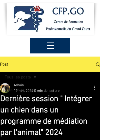
Post
Tous les posts
Admin
Tous les posts
19 nov. 2024
0 min de lecture
Dernière session " Intégrer
Commencer
un chien dans un
Votre communauté
programme de médiation
par l'animal" 2024